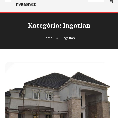
egy
nyíláshoz
Kategória:
Ingatlan
Home
Ingatlan