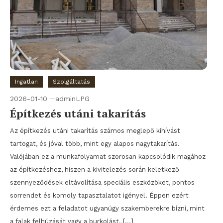
Ingatlan
Szolgáltatás
2026-01-10
adminLPG
Építkezés utáni takarítás
Az építkezés utáni takarítás számos meglepő kihívást
tartogat, és jóval több, mint egy alapos nagytakarítás.
Valójában ez a munkafolyamat szorosan kapcsolódik magához
az építkezéshez, hiszen a kivitelezés során keletkező
szennyeződések eltávolítása speciális eszközöket, pontos
sorrendet és komoly tapasztalatot igényel. Éppen ezért
érdemes ezt a feladatot ugyanúgy szakemberekre bízni, mint
a falak felhúzását vagy a burkolást. […]