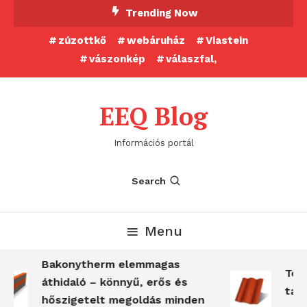
Skip
Trending Now
To
zúzottkő
webáruház
Viastein
Content
vászonkép
válaszfal,
EEQ Blog
Információs portál
Search
Menu
Bakonytherm elemmagas
Terr
áthidaló – könnyű, erős és
tart
hőszigetelt megoldás minden