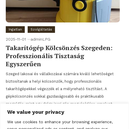
Ingatlan
Szolgáltatás
2025-11-01
adminLPG
Takarítógép Kölcsönzés Szegeden:
Professzionális Tisztaság
Egyszerűen
Szeged lakosai és vállalkozásai számára kiváló lehetőséget
biztosítanak a helyi kölcsönzők, hogy professzionális
takarítógépekkel végezzék el a mélyreható tisztítást. A
gépkölcsönzés sokkal gazdaságosabb és praktikusabb
megoldás, mint egy drága ipari gép megvásárlása, amelyet
We value your privacy
csak ritkán használnak. Szegeden főként a nagy
teljesítményű, megbízható Kärcher gépeket bérelheti ki,
We use cookies to enhance your browsing experience,
amelyekkel a kárpitoktól a padlóig minden felület
serve personalized ads or content, and analyze our