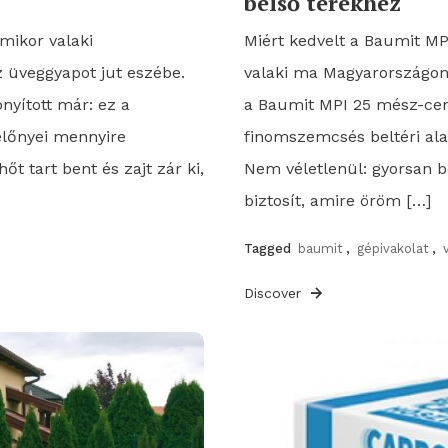
belső terekhez
mikor valaki
Miért kedvelt a Baumit M
az üveggyapot jut eszébe.
valaki ma Magyarországon ú
nyított már: ez a
a Baumit MPI 25 mész-ceme
előnyei mennyire
finomszemcsés beltéri ala
t tart bent és zajt zár ki,
Nem véletlenül: gyorsan be
biztosít, amire öröm […]
Tagged
baumit
,
gépivakolat
,
Discover