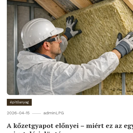
építőanyag
2026-04-15
adminLPG
A kőzetgyapot előnyei – miért ez az eg