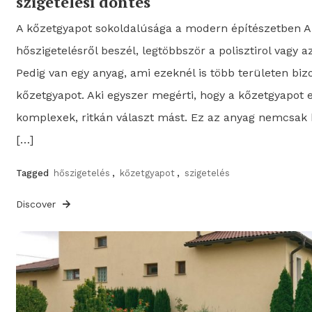
szigetelési döntés
A kőzetgyapot sokoldalúsága a modern építészetben A
hőszigetelésről beszél, legtöbbször a polisztirol vagy 
Pedig van egy anyag, ami ezeknél is több területen bizo
kőzetgyapot. Aki egyszer megérti, hogy a kőzetgyapot 
komplexek, ritkán választ mást. Ez az anyag nemcsak hő
[…]
Tagged
hőszigetelés
,
kőzetgyapot
,
szigetelés
Discover