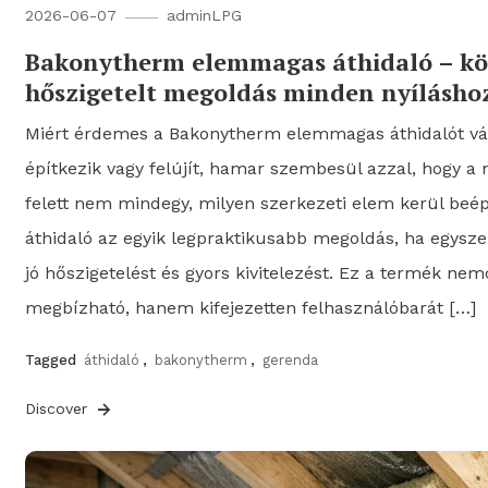
2026-06-07
adminLPG
Bakonytherm elemmagas áthidaló – kön
hőszigetelt megoldás minden nyílásho
Miért érdemes a Bakonytherm elemmagas áthidalót vál
építkezik vagy felújít, hamar szembesül azzal, hogy a n
felett nem mindegy, milyen szerkezeti elem kerül be
áthidaló az egyik legpraktikusabb megoldás, ha egyszer
jó hőszigetelést és gyors kivitelezést. Ez a termék ne
megbízható, hanem kifejezetten felhasználóbarát […]
Tagged
áthidaló
,
bakonytherm
,
gerenda
Discover