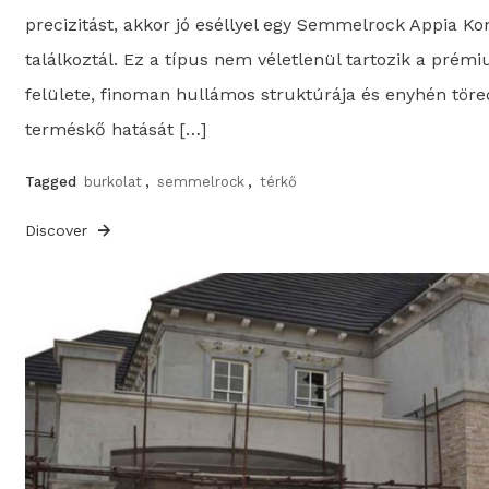
precizitást, akkor jó eséllyel egy Semmelrock Appia Ko
találkoztál. Ez a típus nem véletlenül tartozik a prémi
felülete, finoman hullámos struktúrája és enyhén töred
terméskő hatását […]
Tagged
burkolat
,
semmelrock
,
térkő
Discover