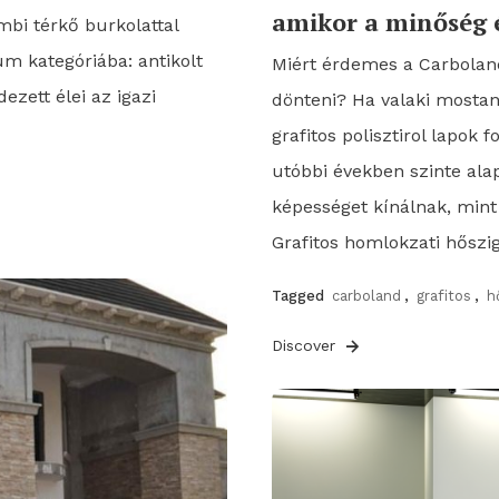
amikor a minőség 
mbi térkő burkolattal
um kategóriába: antikolt
Miért érdemes a Carbolan
ezett élei az igazi
dönteni? Ha valaki mostaná
grafitos polisztirol lapok
utóbbi években szinte ala
képességet kínálnak, min
Grafitos homlokzati hőszi
Tagged
carboland
,
grafitos
,
h
Discover