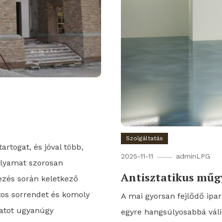
Szolgáltatás
rtogat, és jóval több,
2025-11-11
adminLPG
olyamat szorosan
Antisztatikus műg
ezés során keletkező
tos sorrendet és komoly
A mai gyorsan fejlődő ipa
datot ugyanúgy
egyre hangsúlyosabbá váli