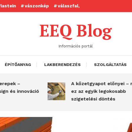
iastein
vászonkép
válaszfal,
EEQ Blog
Információs portál
ÉPÍTŐANYAG
LAKBERENDEZÉS
SZOLGÁLTATÁS
A kőzetgyapot előnyei – miért
nnováció
ez az egyik legokosabb
szigetelési döntés