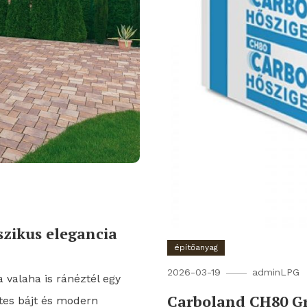
zikus elegancia
építőanyag
2026-03-19
adminLPG
valaha is ránéztél egy
Carboland CH80 Gr
tes bájt és modern