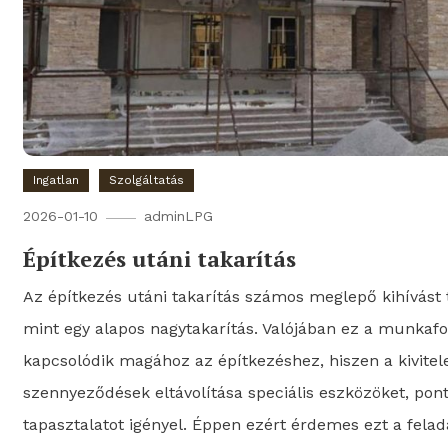
Ingatlan
Szolgáltatás
2026-01-10
adminLPG
Építkezés utáni takarítás
Az építkezés utáni takarítás számos meglepő kihívást ta
mint egy alapos nagytakarítás. Valójában ez a munkaf
kapcsolódik magához az építkezéshez, hiszen a kivitel
szennyeződések eltávolítása speciális eszközöket, pon
tapasztalatot igényel. Éppen ezért érdemes ezt a fela