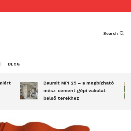
Search
BLOG
Baumit MPI 25 – a megbízható
A
mész-cement gépi vakolat
t
belső terekhez
m