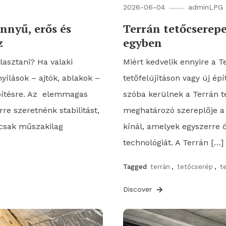
2026-06-04
adminLPG
nyű, erős és
Terrán tetőcserepe
z
egyben
asztani? Ha valaki
Miért kedvelik ennyire a 
yílások – ajtók, ablakok –
tetőfelújításon vagy új ép
építésre. Az elemmagas
szóba kerülnek a Terrán t
re szeretnénk stabilitást,
meghatározó szereplője a 
mcsak műszakilag
kínál, amelyek egyszerre
technológiát. A Terrán […]
Tagged
terrán
,
tetőcserép
,
t
Discover