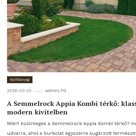
építőanyag
2026-03-23
adminLPG
A Semmelrock Appia Kombi térkő: klass
modern kivitelben
Miért különleges a Semmelrock Appia Kombi térkő? Ha 
udvarra, ahol a burkolat egyszerre sugárzott természe