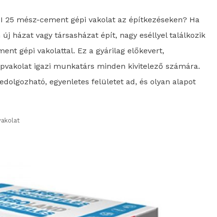
PI 25 mész-cement gépi vakolat az építkezéseken? Ha
j házat vagy társasházat épít, nagy eséllyel találkozik
nt gépi vakolattal. Ez a gyárilag előkevert,
pvakolat igazi munkatárs minden kivitelező számára.
dolgozható, egyenletes felületet ad, és olyan alapot
vakolat