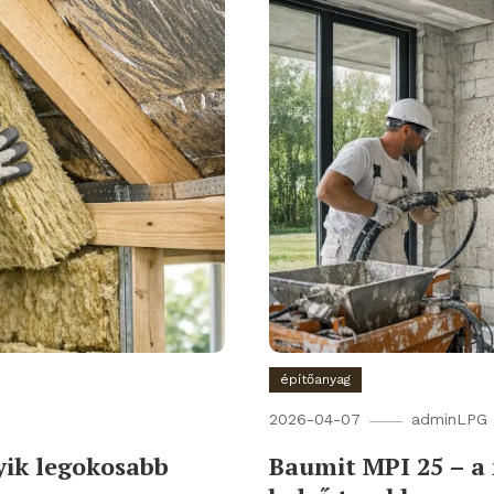
építőanyag
2026-04-07
adminLPG
yik legokosabb
Baumit MPI 25 – a