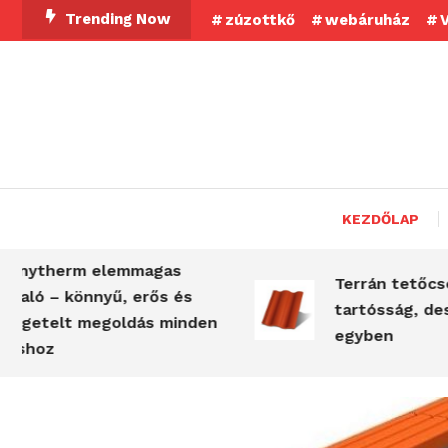
Skip
Trending Now
zúzottkő
webáruház
V
To
Content
KEZDŐLAP
rm elemmagas
Terrán tetőcserepek –
könnyű, erős és
tartósság, design és i
t megoldás minden
egyben