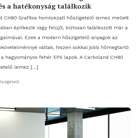
és a hatékonyság találkozik
d CH80 Grafitos homlokzati hőszigetelő lemez mellett
ban építkezik vagy felújít, biztosan találkozott már a
 fogalmával. Ezek a modern hőszigetelő anyagok az
pkövetelménnyé váltak, hiszen sokkal jobb hőmegtartó
t a hagyományos fehér EPS lapok. A Carboland CH80
getelő lemez […]
őszigetelő