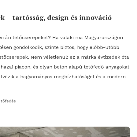
k – tartósság, design és innováció
Terrán tetőcserepeket? Ha valaki ma Magyarországon
ítésen gondolkodik, szinte biztos, hogy előbb-utóbb
etőcserepek. Nem véletlenül: ez a márka évtizedek óta
hazai piacon, és olyan beton alapú tetőfedő anyagokat
 ötvözik a hagyományos megbízhatóságot és a modern
etőfedés