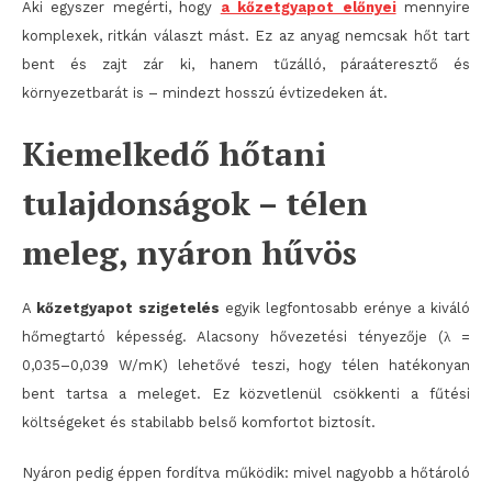
Aki egyszer megérti, hogy
a kőzetgyapot előnyei
mennyire
komplexek, ritkán választ mást. Ez az anyag nemcsak hőt tart
bent és zajt zár ki, hanem tűzálló, páraáteresztő és
környezetbarát is – mindezt hosszú évtizedeken át.
Kiemelkedő hőtani
tulajdonságok – télen
meleg, nyáron hűvös
A
kőzetgyapot szigetelés
egyik legfontosabb erénye a kiváló
hőmegtartó képesség. Alacsony hővezetési tényezője (λ =
0,035–0,039 W/mK) lehetővé teszi, hogy télen hatékonyan
bent tartsa a meleget. Ez közvetlenül csökkenti a fűtési
költségeket és stabilabb belső komfortot biztosít.
Nyáron pedig éppen fordítva működik: mivel nagyobb a hőtároló