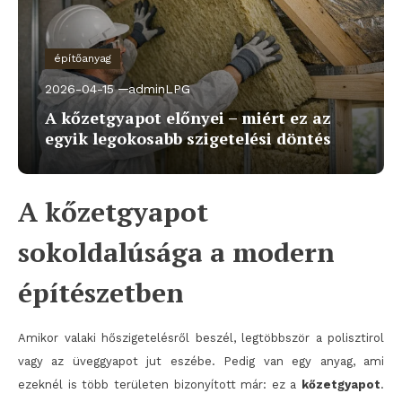
építőanyag
2026-04-15
adminLPG
A kőzetgyapot előnyei – miért ez az
egyik legokosabb szigetelési döntés
A kőzetgyapot
sokoldalúsága a modern
építészetben
Amikor valaki hőszigetelésről beszél, legtöbbször a polisztirol
vagy az üveggyapot jut eszébe. Pedig van egy anyag, ami
ezeknél is több területen bizonyított már: ez a
kőzetgyapot
.