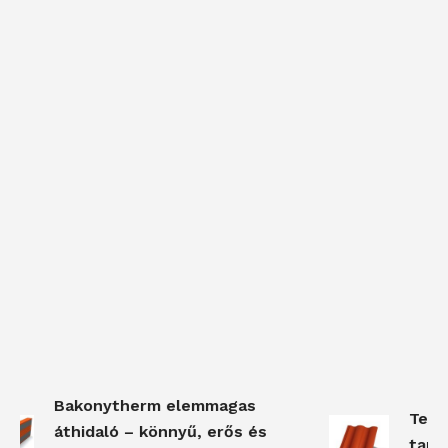
Bakonytherm elemmagas
Terrá
áthidaló – könnyű, erős és
tartó