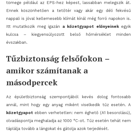
tömege például az EPS-hez képest, lassabban melegszik át.
Ennek köszönhetően a tetőtér vagy akár egy déli fekvésű
nappali is jóval kellemesebb klímát kínál még forró napokon is.
Itt mutatkozik meg igazán
a kőzetgyapot előnyeinek
egyik
kulcsa – kiegyensúlyozott belső hőmérséklet minden
évszakban.
Tűzbiztonság felsőfokon –
amikor számítanak a
másodpercek
Az épületbiztonság szempontjából kevés dolog fontosabb
annál, mint hogy egy anyag miként viselkedik tűz esetén. A
kőzetgyapot
ebben verhetetlen: nem éghető (A1 besorolású),
olvadáspontja meghaladja az 1000 °C-ot. Tűz esetén tehát nem
táplálja tovább a lángokat és gátolja azok terjedését.