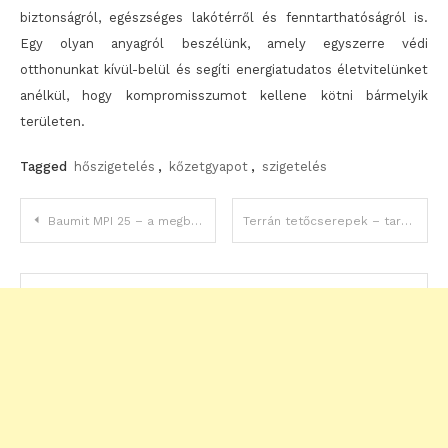
biztonságról, egészséges lakótérről és fenntarthatóságról is.
Egy olyan anyagról beszélünk, amely egyszerre védi
otthonunkat kívül-belül és segíti energiatudatos életvitelünket
anélkül, hogy kompromisszumot kellene kötni bármelyik
területen.
Tagged
hőszigetelés
,
kőzetgyapot
,
szigetelés
Bejegyzés
Baumit MPI 25 – a megbízható mész-cement gépi vakolat belső terekhez
Terrán tetőcserepek – tartósság, design és innováció egyben
navigáció