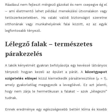
Ráadásul nem fejleszt mérgező gázokat és nem csepegve ég el
– ami életmentő lehet például menekülési útvonalakon vagy
tetőszerkezetekben. Ha valaki valódi biztonságot szeretne
otthonának vagy munkahelyének falai között, ez az egyik
legfontosabb tényező.
Lélegző falak – természetes
párakezelés
A lakók kényelmét gyakran befolyásolja egy kevéssé látványos
tényező: hogyan kezeli az épület a párát. A
kőzetgyapot
szigetelés előnyei
közül kiemelkedik páraáteresztése (μ = 1),
amely gyakorlatilag megegyezik a levegőével. Ez azt jelenti,
hogy nem zárja le hermetikusan a falakat – azok „lélegezni”
tudnak.
Ennek eredménye egy egészségesebb beltéri klíma és kisebb