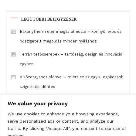
LEGUTÓBBI BEJEGYZÉSEK
Bakonytherm elemmagas áthidaló – könnyű, erős és
hőszigetelt megoldás minden nyíláshoz
Terrán tetőcserepek – tartósság, design és innováció
egyben
A kőzetgyapot előnyei – miért ez az egyik legokosabb
szigetelési döntés
Baumit MPI 25 – a megbízható mész-cement gépi
We value your privacy
vakolat belső terekhez
We use cookies to enhance your browsing experience,
serve personalized ads or content, and analyze our
A Semmelrock Appia Kombi térkő: klasszikus
traffic. By clicking "Accept All", you consent to our use of
elegancia modern kivitelben
cookies.