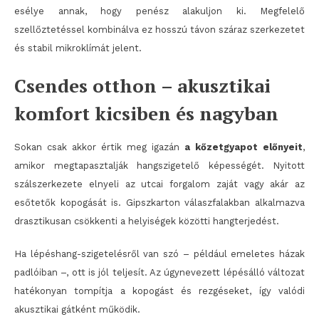
esélye annak, hogy penész alakuljon ki. Megfelelő
szellőztetéssel kombinálva ez hosszú távon száraz szerkezetet
és stabil mikroklímát jelent.
Csendes otthon – akusztikai
komfort kicsiben és nagyban
Sokan csak akkor értik meg igazán
a kőzetgyapot előnyeit
,
amikor megtapasztalják hangszigetelő képességét. Nyitott
szálszerkezete elnyeli az utcai forgalom zaját vagy akár az
esőtetők kopogását is. Gipszkarton válaszfalakban alkalmazva
drasztikusan csökkenti a helyiségek közötti hangterjedést.
Ha lépéshang-szigetelésről van szó – például emeletes házak
padlóiban –, ott is jól teljesít. Az úgynevezett lépésálló változat
hatékonyan tompítja a kopogást és rezgéseket, így valódi
akusztikai gátként működik.