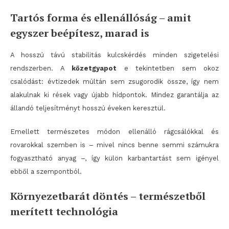
Tartós forma és ellenállóság – amit
egyszer beépítesz, marad is
A hosszú távú stabilitás kulcskérdés minden szigetelési
rendszerben. A
kőzetgyapot
e tekintetben sem okoz
csalódást: évtizedek múltán sem zsugorodik össze, így nem
alakulnak ki rések vagy újabb hídpontok. Mindez garantálja az
állandó teljesítményt hosszú éveken keresztül.
Emellett természetes módon ellenálló rágcsálókkal és
rovarokkal szemben is – mivel nincs benne semmi számukra
fogyasztható anyag –, így külön karbantartást sem igényel
ebből a szempontból.
Környezetbarát döntés – természetből
merített technológia