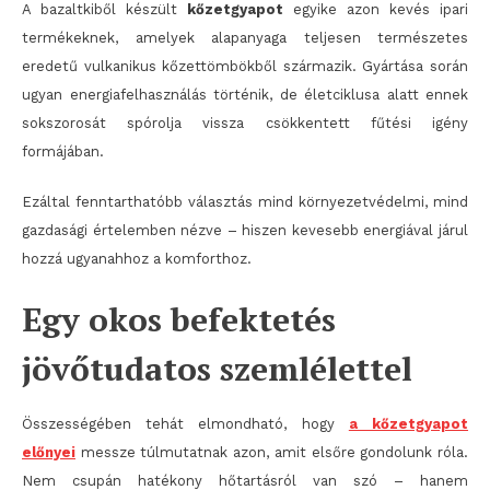
A bazaltkiből készült
kőzetgyapot
egyike azon kevés ipari
termékeknek, amelyek alapanyaga teljesen természetes
eredetű vulkanikus kőzettömbökből származik. Gyártása során
ugyan energiafelhasználás történik, de életciklusa alatt ennek
sokszorosát spórolja vissza csökkentett fűtési igény
formájában.
Ezáltal fenntarthatóbb választás mind környezetvédelmi, mind
gazdasági értelemben nézve – hiszen kevesebb energiával járul
hozzá ugyanahhoz a komforthoz.
Egy okos befektetés
jövőtudatos szemlélettel
Összességében tehát elmondható, hogy
a kőzetgyapot
előnyei
messze túlmutatnak azon, amit elsőre gondolunk róla.
Nem csupán hatékony hőtartásról van szó – hanem