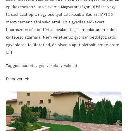
építkezéseken? Ha valaki ma Magyarországon új házat vagy
társasházat épít, nagy eséllyel találkozik a Baumit MPI 25
mész-cement gépi vakolattal. Ez a gyárilag előkevert,
finomszemcsés beltéri alapvakolat igazi munkatárs minden
kivitelező számára. Nem véletlenül: gyorsan bedolgozható,
egyenletes felületet ad, és olyan alapot biztosít, amire öröm
[…]
Tagged
baumit
,
gépivakolat
,
vakolat
Discover