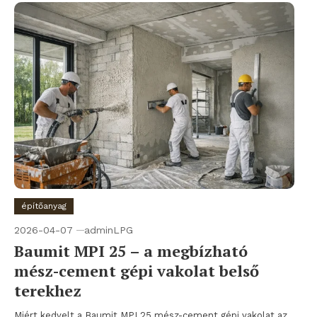
építőanyag
2026-04-07
adminLPG
Baumit MPI 25 – a megbízható
mész-cement gépi vakolat belső
terekhez
Miért kedvelt a Baumit MPI 25 mész-cement gépi vakolat az