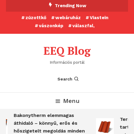
Skip
Trending Now
To
zúzottkő
webáruház
Viastein
Content
vászonkép
válaszfal,
EEQ Blog
Információs portál
Search
Menu
Bakonytherm elemmagas
Terrán 
áthidaló – könnyű, erős és
tartóss
hőszigetelt megoldás minden