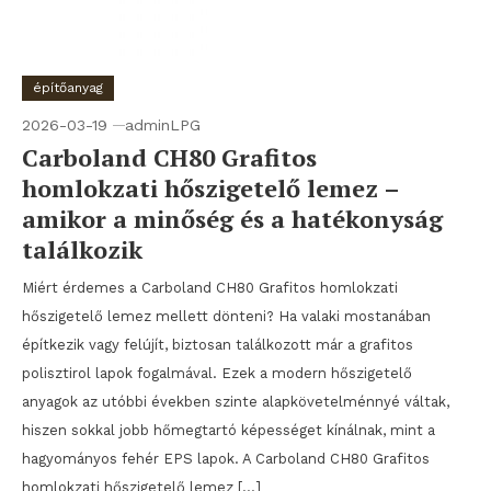
építőanyag
2026-03-19
adminLPG
Carboland CH80 Grafitos
homlokzati hőszigetelő lemez –
amikor a minőség és a hatékonyság
találkozik
Miért érdemes a Carboland CH80 Grafitos homlokzati
hőszigetelő lemez mellett dönteni? Ha valaki mostanában
építkezik vagy felújít, biztosan találkozott már a grafitos
polisztirol lapok fogalmával. Ezek a modern hőszigetelő
anyagok az utóbbi években szinte alapkövetelménnyé váltak,
hiszen sokkal jobb hőmegtartó képességet kínálnak, mint a
hagyományos fehér EPS lapok. A Carboland CH80 Grafitos
homlokzati hőszigetelő lemez […]