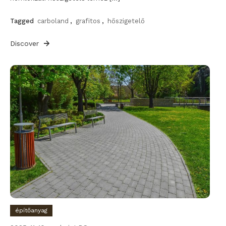
Tagged
carboland
,
grafitos
,
hőszigetelő
Discover
építőanyag