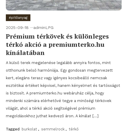
építőanyag
2025-09-18
adminLPG
Prémium térkövek és különleges
térkó akció a premiumterko.hu
kínálatában
A külső terek megjelenése legalább annyira fontos, mint
otthonunk belső harmóniája. Egy gondosan megtervezett
kert, elegáns terasz vagy igényes kocsibeálló nemcsak
esztétikai értéket képvisel, hanem kényelmet és tartósságot
is biztosít. A premiumterko.hu webáruház célja, hogy
mindenki számára elérhetővé tegye a minőségi térkövek
világát, ahol a térkó akció segítségével prémium
megoldásokhoz juthat kedvező áron. A kínálat […]
Tagged
burkolat
,
semmelrock
,
térkő