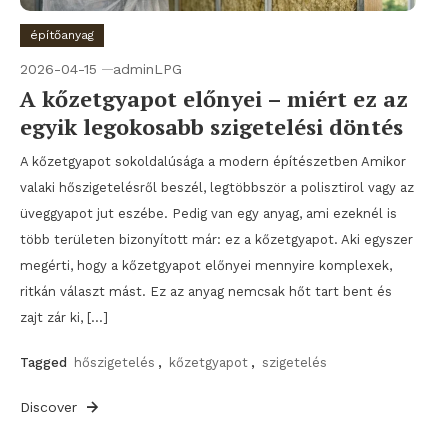
építőanyag
2026-04-15
adminLPG
A kőzetgyapot előnyei – miért ez az
egyik legokosabb szigetelési döntés
A kőzetgyapot sokoldalúsága a modern építészetben Amikor
valaki hőszigetelésről beszél, legtöbbször a polisztirol vagy az
üveggyapot jut eszébe. Pedig van egy anyag, ami ezeknél is
több területen bizonyított már: ez a kőzetgyapot. Aki egyszer
megérti, hogy a kőzetgyapot előnyei mennyire komplexek,
ritkán választ mást. Ez az anyag nemcsak hőt tart bent és
zajt zár ki, […]
Tagged
hőszigetelés
,
kőzetgyapot
,
szigetelés
Discover