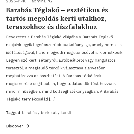
2025-11-10
adminLPG
Barabás Téglakő – esztétikus és
tartós megoldás kerti utakhoz,
teraszokhoz és díszfalakhoz
Bevezetés a Barabás Téglakő világába A Barabás Téglakő
napjaink egyik legnépszerűbb burkolóanyaga, amely nemcsak
időtállóságával, hanem egyedi megjelenésével is kiemelkedik.
Legyen szó kerti sétányról, autóbeállóról vagy hangulatos
teraszról, a megfelelő térkő kiválasztása alapvetően
meghatározza az összhatást. A Barabás térkő árak
megismerése segít abban, hogy tudatos döntést hozzunk
mind minőségben, mind költséghatékonyságban. A Barabás
Téglakő termékcsalád […]
Tagged
barabás
,
burkolat
,
térkő
Discover