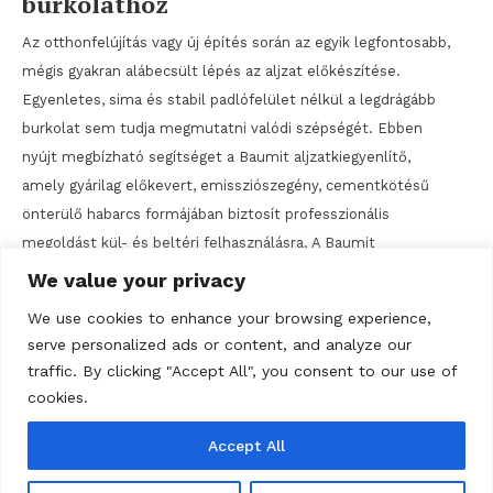
burkolathoz
Az otthonfelújítás vagy új építés során az egyik legfontosabb,
mégis gyakran alábecsült lépés az aljzat előkészítése.
Egyenletes, sima és stabil padlófelület nélkül a legdrágább
burkolat sem tudja megmutatni valódi szépségét. Ebben
nyújt megbízható segítséget a Baumit aljzatkiegyenlítő,
amely gyárilag előkevert, emissziószegény, cementkötésű
önterülő habarcs formájában biztosít professzionális
megoldást kül- és beltéri felhasználásra. A Baumit
aljzatkiegyenlítő […]
We value your privacy
We use cookies to enhance your browsing experience,
Tagged
aljzat
,
aljzatkiegyenlítő
,
baumit
serve personalized ads or content, and analyze our
Discover
traffic. By clicking "Accept All", you consent to our use of
cookies.
Bejegyzések
1
2
3
Következő
Accept All
lapozása