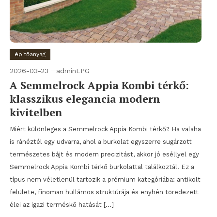
építőanyag
2026-03-23
adminLPG
A Semmelrock Appia Kombi térkő:
klasszikus elegancia modern
kivitelben
Miért különleges a Semmelrock Appia Kombi térkő? Ha valaha
is ránéztél egy udvarra, ahol a burkolat egyszerre sugárzott
természetes bájt és modern precizitást, akkor jó eséllyel egy
Semmelrock Appia Kombi térkő burkolattal találkoztál. Ez a
típus nem véletlenül tartozik a prémium kategóriába: antikolt
felülete, finoman hullámos struktúrája és enyhén töredezett
élei az igazi terméskő hatását […]