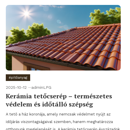
építőanyag
2025-10-12
adminLPG
Kerámia tetőcserép – természetes
védelem és időtálló szépség
A tető a ház koronája, amely nemcsak védelmet nyújt az
időjárás viszontagságaival szemben, hanem meghatározza
otthonunk megjelenését is. A kerámia tetőcserép évszázadok