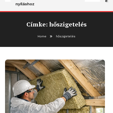
egy
nyíláshoz
Címke:
hőszigetelés
Home
hőszigetelés