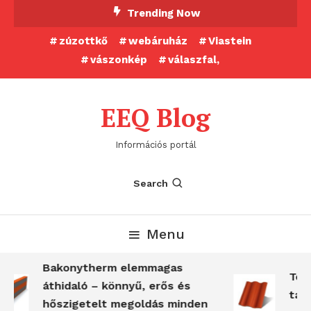
Skip
Trending Now
To
zúzottkő
webáruház
Viastein
Content
vászonkép
válaszfal,
EEQ Blog
Információs portál
Search
Menu
Bakonytherm elemmagas
Terr
áthidaló – könnyű, erős és
tart
hőszigetelt megoldás minden