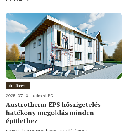
építőanyag
2025-07-10
adminLPG
Austrotherm EPS hőszigetelés –
hatékony megoldás minden
épülethez
Bevezetés az Austrotherm EPS világába Az