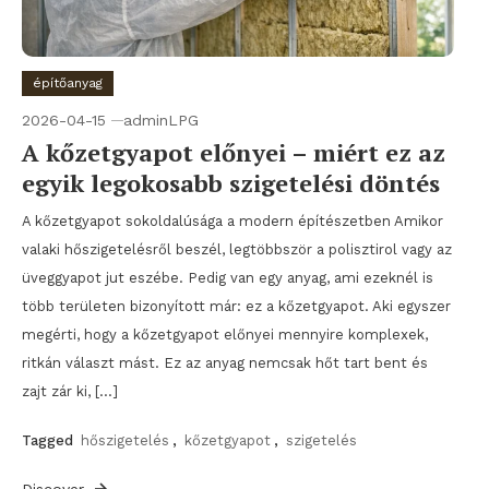
építőanyag
2026-04-15
adminLPG
A kőzetgyapot előnyei – miért ez az
egyik legokosabb szigetelési döntés
A kőzetgyapot sokoldalúsága a modern építészetben Amikor
valaki hőszigetelésről beszél, legtöbbször a polisztirol vagy az
üveggyapot jut eszébe. Pedig van egy anyag, ami ezeknél is
több területen bizonyított már: ez a kőzetgyapot. Aki egyszer
megérti, hogy a kőzetgyapot előnyei mennyire komplexek,
ritkán választ mást. Ez az anyag nemcsak hőt tart bent és
zajt zár ki, […]
Tagged
hőszigetelés
,
kőzetgyapot
,
szigetelés
Discover