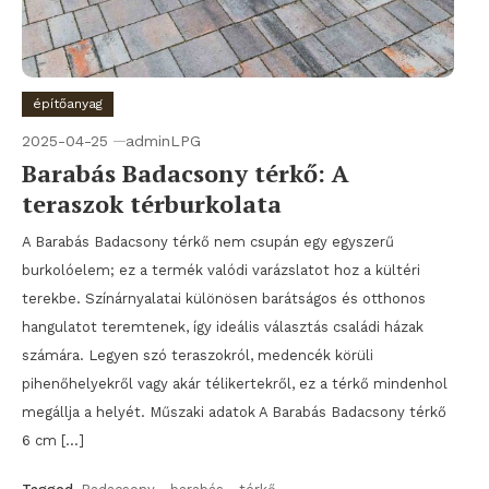
építőanyag
2025-04-25
adminLPG
Barabás Badacsony térkő: A
teraszok térburkolata
A Barabás Badacsony térkő nem csupán egy egyszerű
burkolóelem; ez a termék valódi varázslatot hoz a kültéri
terekbe. Színárnyalatai különösen barátságos és otthonos
hangulatot teremtenek, így ideális választás családi házak
számára. Legyen szó teraszokról, medencék körüli
pihenőhelyekről vagy akár télikertekről, ez a térkő mindenhol
megállja a helyét. Műszaki adatok A Barabás Badacsony térkő
6 cm […]