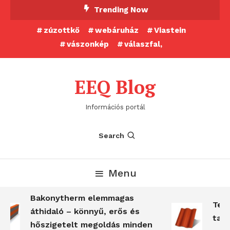
Skip
Trending Now
To
zúzottkő
webáruház
Viastein
Content
vászonkép
válaszfal,
EEQ Blog
Információs portál
Search
Menu
Bakonytherm elemmagas
Terr
áthidaló – könnyű, erős és
tartó
hőszigetelt megoldás minden