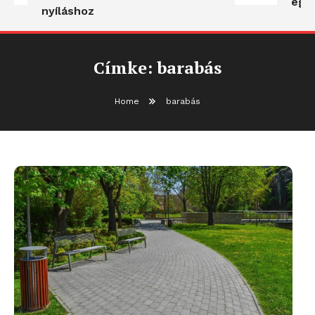
egyb
nyíláshoz
Címke:
barabás
Home
barabás