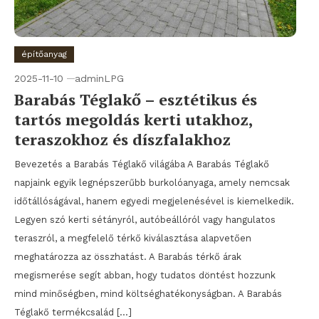
építőanyag
2025-11-10
adminLPG
Barabás Téglakő – esztétikus és
tartós megoldás kerti utakhoz,
teraszokhoz és díszfalakhoz
Bevezetés a Barabás Téglakő világába A Barabás Téglakő
napjaink egyik legnépszerűbb burkolóanyaga, amely nemcsak
időtállóságával, hanem egyedi megjelenésével is kiemelkedik.
Legyen szó kerti sétányról, autóbeállóról vagy hangulatos
teraszról, a megfelelő térkő kiválasztása alapvetően
meghatározza az összhatást. A Barabás térkő árak
megismerése segít abban, hogy tudatos döntést hozzunk
mind minőségben, mind költséghatékonyságban. A Barabás
Téglakő termékcsalád […]