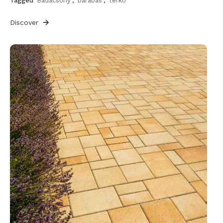
Tagged
Badacsony
,
barabás
,
térkő
Discover