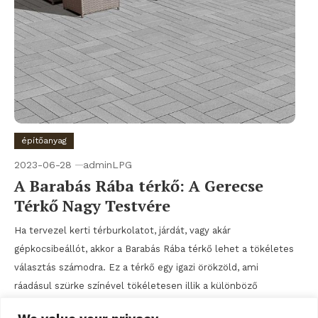
építőanyag
2023-06-28
adminLPG
A Barabás Rába térkő: A Gerecse
Térkő Nagy Testvére
Ha tervezel kerti térburkolatot, járdát, vagy akár
gépkocsibeállót, akkor a Barabás Rába térkő lehet a tökéletes
választás számodra. Ez a térkő egy igazi örökzöld, ami
ráadásul szürke színével tökéletesen illik a különböző
kertstílusokhoz. Engedd meg, hogy megmutassuk neked,