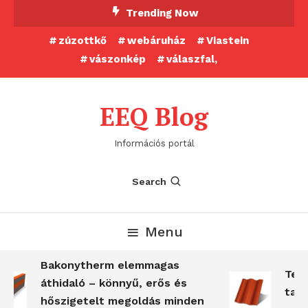
Skip
Trending Now
To
zúzottkő
webáruház
Viastein
Content
vászonkép
válaszfal,
EEQ Blog
Információs portál
Search
Menu
Bakonytherm elemmagas
Terr
áthidaló – könnyű, erős és
tart
hőszigetelt megoldás minden