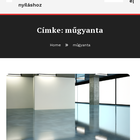
egy
nyíláshoz
Címke:
műgyanta
Home
műgyanta