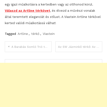
egy igazi műalkotásra a kertedben vagy az otthonod körül.
Válaszd az Artline térkövet
, és élvezd a művészi vonalak
által teremtett eleganciát és stílust. A Viastein Artline térkővel
kerted valódi műalkotássá válhat!
Tagged
Artline
,
térkő
,
Viastein
Bejegyzés
A Barabás Somló Trió térkő homokkő: Elegancia és Tartósság
Az SW Jázminkő térkő: Az ArtDeco stílus és a Halszálka Elrendezés Varázsa
navigáció