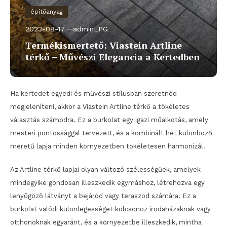
építőanyag
2023-08-17
adminLPG
Termékismertető: Viastein Artline
térkő – Művészi Elegancia a Kertedben
Ha kertedet egyedi és művészi stílusban szeretnéd
megjeleníteni, akkor a Viastein Artline térkő a tökéletes
választás számodra. Ez a burkolat egy igazi műalkotás, amely
mesteri pontossággal tervezett, és a kombinált hét különböző
méretű lapja minden környezetben tökéletesen harmonizál.
Az Artline térkő lapjai olyan változó szélességűek, amelyek
mindegyike gondosan illeszkedik egymáshoz, létrehozva egy
lenyűgöző látványt a bejáród vagy teraszod számára. Ez a
burkolat valódi különlegességet kölcsönöz irodaházaknak vagy
otthonoknak egyaránt, és a környezetbe illeszkedik, mintha