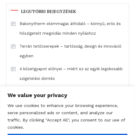
LEGUTÓBBI BEJEGYZÉSEK
Bakonytherm elemmagas áthidaló – könnyű, erős és
hőszigetelt megoldás minden nyíláshoz
Terrán tetőcserepek – tartósság, design és innováció
egyben
A kőzetgyapot előnyei – miért ez az egyik legokosabb
szigetelési döntés
Baumit MPI 25 – a megbízható mész-cement gépi
We value your privacy
vakolat belső terekhez
We use cookies to enhance your browsing experience,
serve personalized ads or content, and analyze our
A Semmelrock Appia Kombi térkő: klasszikus
traffic. By clicking "Accept All", you consent to our use of
elegancia modern kivitelben
cookies.