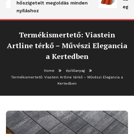
hőszigetelt megoldás minden
egyb
nyíláshoz
Termékismertető: Viastein
Artline térkő – Művészi Elegancia
a Kertedben
Home
építőanyag
Termékismertető: Viastein Artline térkő – Művészi Elegancia a
Kertedben