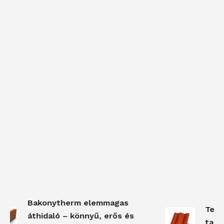
Bakonytherm elemmagas
Terr
áthidaló – könnyű, erős és
tartó