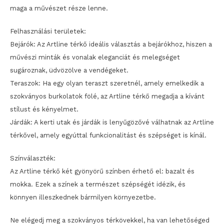
maga a művészet része lenne.
Felhasználási területek:
Bejárók: Az Artline térkő ideális választás a bejárókhoz, hiszen a
művészi minták és vonalak eleganciát és melegséget
sugároznak, üdvözölve a vendégeket.
Teraszok: Ha egy olyan teraszt szeretnél, amely emelkedik a
szokványos burkolatok fölé, az Artline térkő megadja a kívánt
stílust és kényelmet.
Járdák: A kerti utak és járdák is lenyűgözővé válhatnak az Artline
térkővel, amely egyúttal funkcionalitást és szépséget is kínál.
Színválaszték:
Az Artline térkő két gyönyörű színben érhető el: bazalt és
mokka. Ezek a színek a természet szépségét idézik, és
könnyen illeszkednek bármilyen környezetbe.
Ne elégedj meg a szokványos térkövekkel, ha van lehetőséged