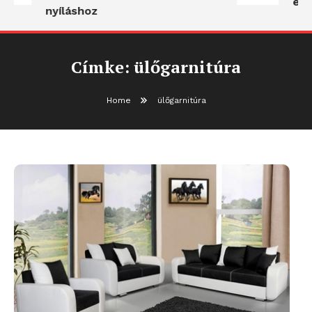
egy
nyíláshoz
Címke:
ülőgarnitúra
Home
ülőgarnitúra