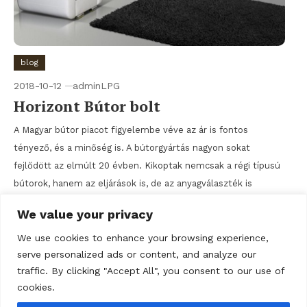
blog
2018-10-12
adminLPG
Horizont Bútor bolt
A Magyar bútor piacot figyelembe véve az ár is fontos
tényező, és a minőség is. A bútorgyártás nagyon sokat
fejlődött az elmúlt 20 évben. Kikoptak nemcsak a régi típusú
bútorok, hanem az eljárások is, de az anyagválaszték is
bővült. A Horizont Bútor-nál folyamatosan nyomon követik
We value your privacy
ezeket a változtatásokat és igyekeznek elsőként adoptálni a
környezetükbe. A […]
We use cookies to enhance your browsing experience,
serve personalized ads or content, and analyze our
Tagged
bútor
,
szekrénysor
,
ülőgarnitúra
traffic. By clicking "Accept All", you consent to our use of
cookies.
Discover