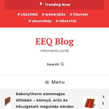
Skip
Trending Now
To
zúzottkő
webáruház
Viastein
Content
vászonkép
válaszfal,
EEQ Blog
Információs portál
Search
Menu
Bakonytherm elemmagas
Ter
áthidaló – könnyű, erős és
tar
hőszigetelt megoldás minden